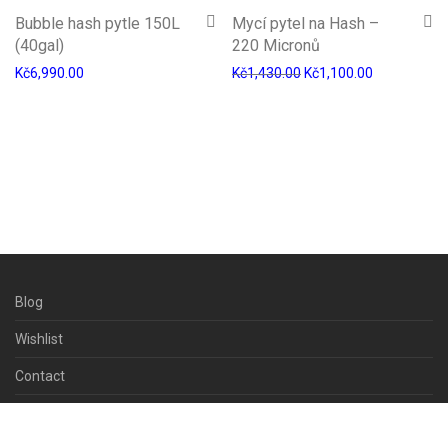
-
23
%
Bubble hash pytle 150L
Mycí pytel na Hash –
(40gal)
220 Micronů
Kč
6,990.00
Kč
1,430.00
Kč
1,100.00
Blog
Wishlist
Contact
Terms & Conditions