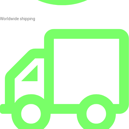
Přidat do košíku
Worldwide shipping
Popis
1
Hodnocení
Bubble hash pytle
8 různých velikostí pro pohodlné zpracování malých
množství kdekoli!
Naše 18 Litrová (5 Galonová) sada má každý mikron, který