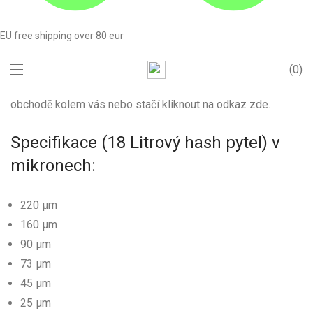
potřebujete pro snadné a rychlé zpracování. Velmi snadno
se čistí, vyrobeno z potravinářské nylonové síťoviny pro
EU free shipping over 80 eur
výrobu vysoce kvalitního bubble hashe, která se snadno
vejde na nejběžnější
0
20 – 30 Litrové kbelíky, které můžete snadno najít v každém
obchodě kolem vás nebo stačí kliknout na odkaz zde.
Specifikace (18 Litrový hash pytel) v
mikronech:
220 μm
160 μm
90 μm
73 μm
45 μm
25 μm